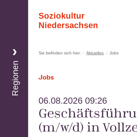
Soziokultur
Niedersachsen
Region Nord
Sie befinden sich hier:
Aktuelles
Jobs
Regionen
Region Nord-Ost
Jobs
Region Süd-Ost
06.08.2026 09:26
Geschäftsführ
Region Hannover
(m/w/d) in Vollze