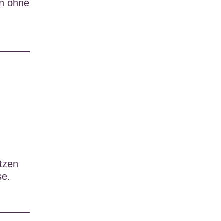
en ohne
tzen
se.