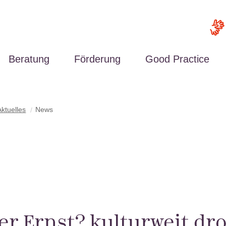
Beratung
Förderung
Good Practice
Aktuelles
News
Region Nord-Ost
Region Hannover
er Ernst? kulturweit dr