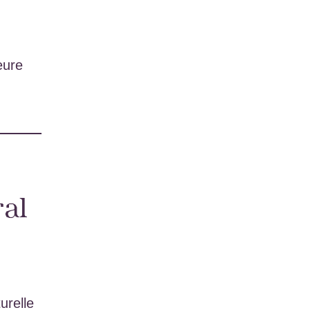
eure
ral
e
urelle