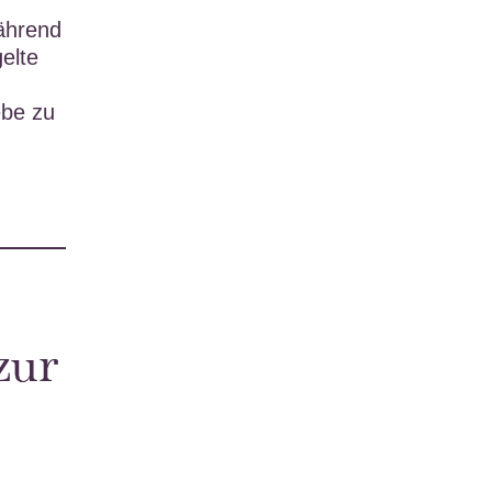
ährend
elte
ebe zu
zur