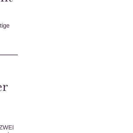
tige
er
RZWEI