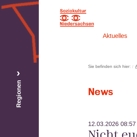
Aktuelles
Sie befinden sich hier:
Regionen
Region Nord
News
Region Süd-Ost
Region West
12.03.2026 08:57
Nicht eu