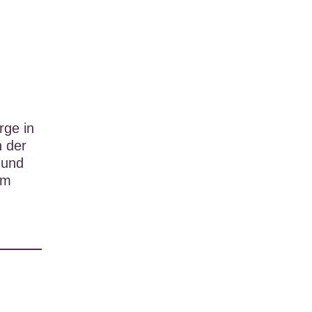
rge in
n der
 und
im