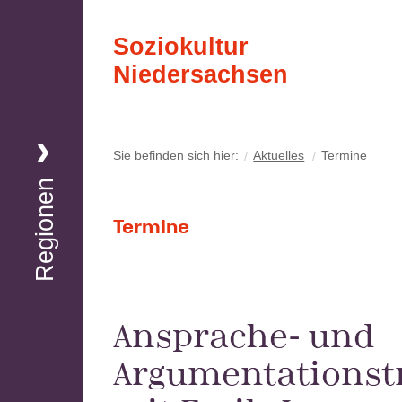
Soziokultur
Niedersachsen
Region Nord
Sie befinden sich hier:
Aktuelles
Termine
Regionen
Region Nord-Ost
Termine
Region Süd-Ost
Ansprache- und
Region Hannover
Argumentationst