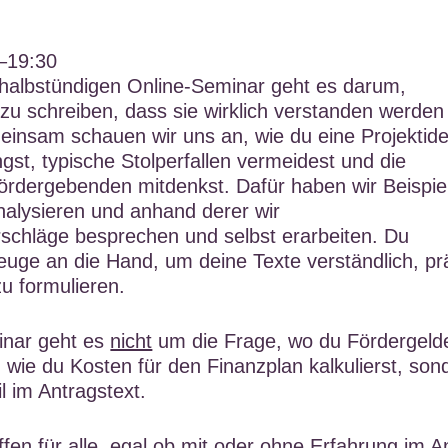
–19:30
nhalbstündigen Online-Seminar geht es darum,
zu schreiben, dass sie wirklich verstanden werden
insam schauen wir uns an, wie du eine Projektide
gst, typische Stolperfallen vermeidest und die
ördergebenden mitdenkst. Dafür haben wir Beispie
nalysieren und anhand derer wir
schläge besprechen und selbst erarbeiten. Du
ge an die Hand, um deine Texte verständlich, pr
zu formulieren.
inar geht es
nicht
um die Frage, wo du Fördergeld
ie du Kosten für den Finanzplan kalkulierst, son
l im Antragstext.
ffen für alle, egal ob mit oder ohne Erfahrung im A