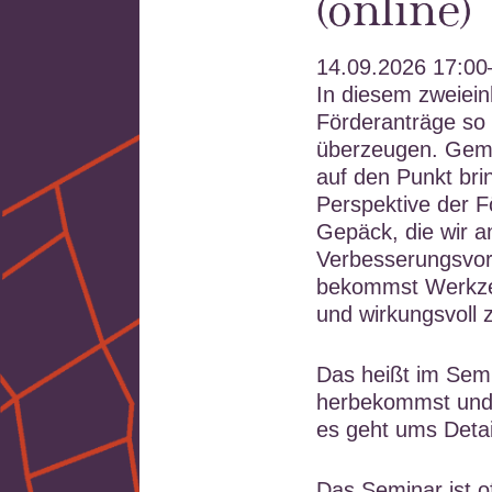
(online)
14.09.2026 17:00
In diesem zweiei
Förderanträge so 
überzeugen. Geme
auf den Punkt brin
Perspektive der F
Gepäck, die wir a
Verbesserungsvor
bekommst Werkzeu
und wirkungsvoll 
Das heißt im Sem
herbekommst und w
es geht ums Detai
Das Seminar ist o