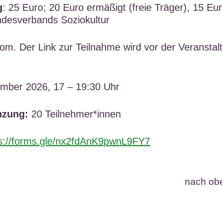
g
: 25 Euro; 20 Euro ermäßigt (freie Träger), 15 Eu
ndesverbands Soziokultur
oom
. Der Link zur Teilnahme wird vor der Veranstal
ember 2026, 17 – 19:30 Uhr
nzung:
20 Teilnehmer*innen
ps://forms.gle/nx2fdAnK9pwnL9FY7
nach ob