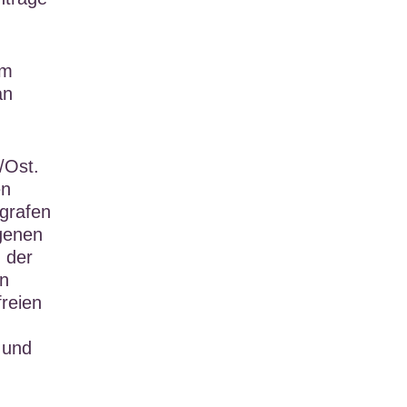
um
an
/Ost.
en
agrafen
genen
n der
in
freien
 und