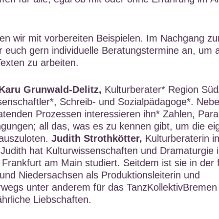
en wir mit vorbereiten Beispielen. Im Nachgang z
r euch gern individuelle Beratungstermine an, um 
exten zu arbeiten.
Karu Grunwald-Delitz,
Kulturberater* Region Süd
ssenschaftler*, Schreib- und Sozialpädagoge*. Neb
atenden Prozessen interessieren ihn* Zahlen, Par
ungen; all das, was es zu kennen gibt, um die ei
auszuloten.
Judith Strothkötter,
Kulturberaterin i
Judith hat Kulturwissenschaften und Dramaturgie 
 Frankfurt am Main studiert. Seitdem ist sie in der 
nd Niedersachsen als Produktionsleiterin und
rwegs unter anderem für das TanzKollektivBremen
hrliche Liebschaften.