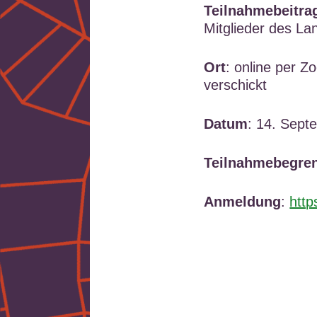
Teilnahmebeitra
Mitglieder des La
Ort
: online per
Z
verschickt
Datum
: 14. Sept
Teilnahmebegre
Anmeldung
:
htt