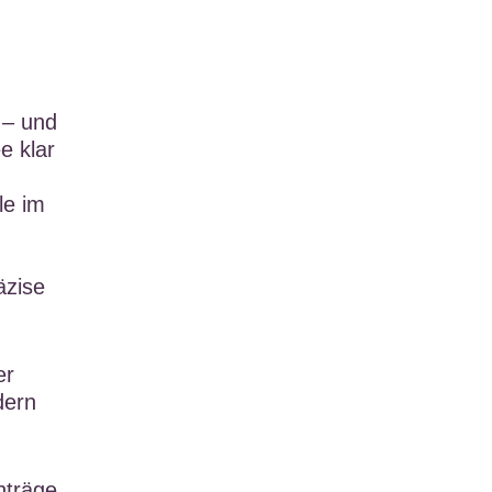
 – und
e klar
le im
äzise
er
dern
nträge