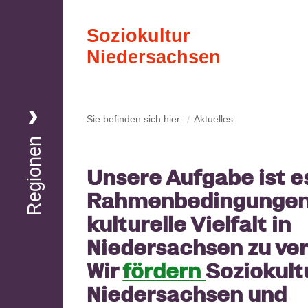
Soziokultur
Niedersachsen
Region Nord
Sie befinden sich hier:
Aktuelles
Regionen
Region Nord-Ost
Unsere Aufgabe ist es
Rahmenbedingungen
kulturelle Vielfalt in
Region Süd-Ost
Niedersachsen zu ve
Wir
fördern
Soziokultu
Region Hannover
Niedersachsen und